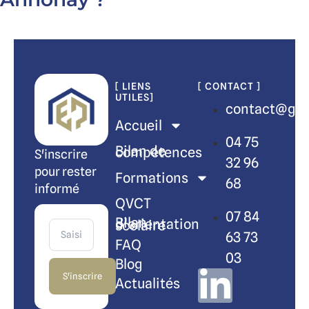
[ LIENS
[ CONTACT ]
UTILES]
contact@gro
Accueil
04 75
Bilan de compétences
S'inscrire
32 96
pour rester
Formations
68
informé
QVCT
07 84
Bilan d’orientation scolaire
63 73
FAQ
03
Blog
S'inscrire
Actualités