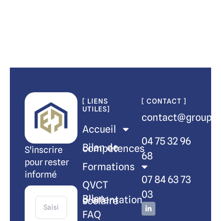
[ LIENS
[ CONTACT ]
UTILES]
contact@groupem
Accueil
04 75 32 96
Bilan de compétences
S'inscrire
68
pour rester
Formations
informé
07 84 63 73
QVCT
03
Bilan d’orientation scolaire
FAQ