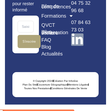
04 75 32
pour rester
Bilan de compétences
informé
96 68
Formations
07 84 63
QVCT
73 03
Bilan d’orientation scolaire
FAQ
S'inscrire
Blog
Actualités
© Copyright 2024
Création Par Inforéso
Plan Du Site
Couverture Géographique
Mentions Légales
Toutes Nos Prestations
Conditions Générales De Vente