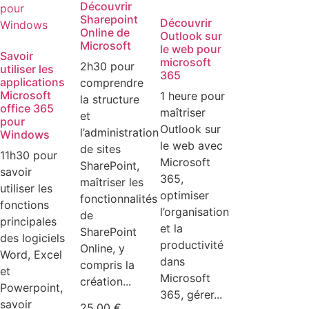
Découvrir
Sharepoint
Découvrir
Online de
Outlook sur
Microsoft
le web pour
Savoir
microsoft
2h30 pour
utiliser les
365
applications
comprendre
Microsoft
1 heure pour
la structure
office 365
maîtriser
et
pour
Outlook sur
l’administration
Windows
le web avec
de sites
11h30 pour
Microsoft
SharePoint,
savoir
365,
maîtriser les
utiliser les
optimiser
fonctionnalités
fonctions
l’organisation
de
principales
et la
SharePoint
des logiciels
productivité
Online, y
Word, Excel
dans
compris la
et
Microsoft
création...
Powerpoint,
365, gérer...
savoir
25,00
€