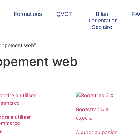
Formations
QVCT
Bilan
FA
D’orientation
Scolaire
eloppement web”
oppement web
Bootstrap 5.X
dre à utiliser
85,00
€
ommerce
Ajouter au panier
€