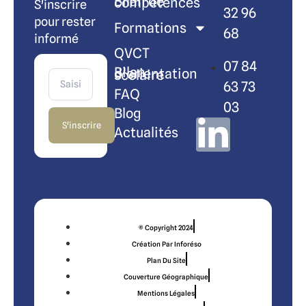
Bilan de compétences
S'inscrire
32 96
pour rester
Formations
68
informé
QVCT
07 84
Bilan d’orientation scolaire
63 73
FAQ
03
Blog
S'inscrire
Actualités
© Copyright 2024
Création Par Inforéso
Plan Du Site
Couverture Géographique
Mentions Légales