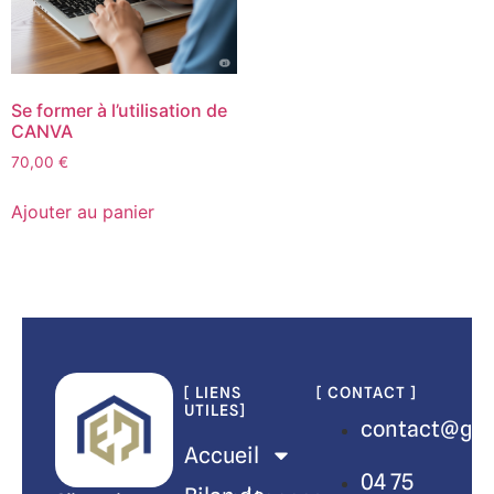
Se former à l’utilisation de
CANVA
70,00
€
Ajouter au panier
[ LIENS
[ CONTACT ]
UTILES]
contact@gro
Accueil
04 75