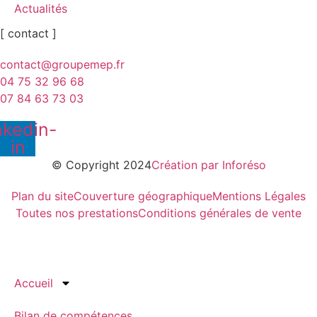
Actualités
[ contact ]
contact@groupemep.fr
04 75 32 96 68
07 84 63 73 03
nkedin-
in
© Copyright 2024
Création par Inforéso
Plan du site
Couverture géographique
Mentions Légales
Toutes nos prestations
Conditions générales de vente
Accueil
Bilan de compétences