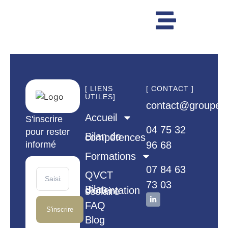
[ LIENS
[ CONTACT ]
UTILES]
contact@groupem
Accueil
S'inscrire
04 75 32
pour rester
Bilan de compétences
informé
96 68
Formations
07 84 63
QVCT
73 03
Bilan d’orientation scolaire
FAQ
S'inscrire
Blog