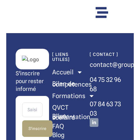
[ LIENS
[ CONTACT ]
UTILES]
contact@groupem
Accueil
S'inscrire
04 75 32 96
pour rester
Bilan de compétences
68
informé
Formations
07 84 63 73
QVCT
03
Bilan d’orientation scolaire
FAQ
S'inscrire
Blog