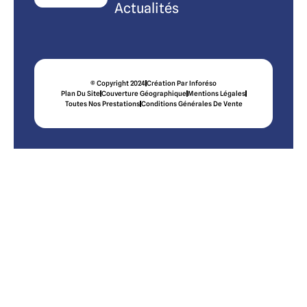
Actualités
© Copyright 2024
Création Par Inforéso
Plan Du Site
Couverture Géographique
Mentions Légales
Toutes Nos Prestations
Conditions Générales De Vente