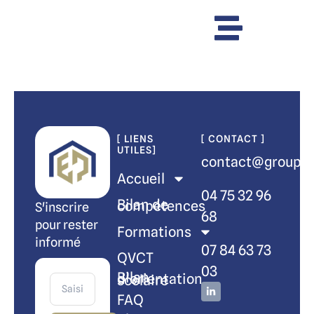
[ LIENS
[ CONTACT ]
UTILES]
contact@groupem
Accueil
04 75 32 96
Bilan de compétences
S'inscrire
68
pour rester
Formations
informé
07 84 63 73
QVCT
03
Bilan d’orientation scolaire
FAQ