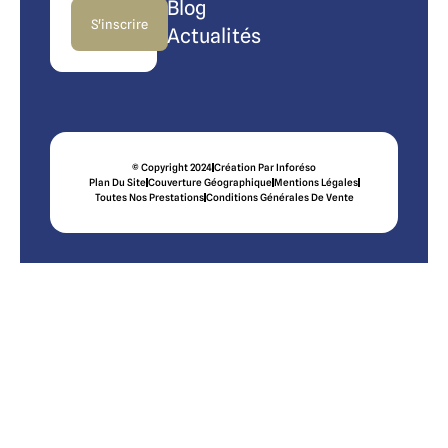
Blog
S'inscrire
Actualités
© Copyright 2024
Création Par Inforéso
Plan Du Site
Couverture Géographique
Mentions Légales
Toutes Nos Prestations
Conditions Générales De Vente